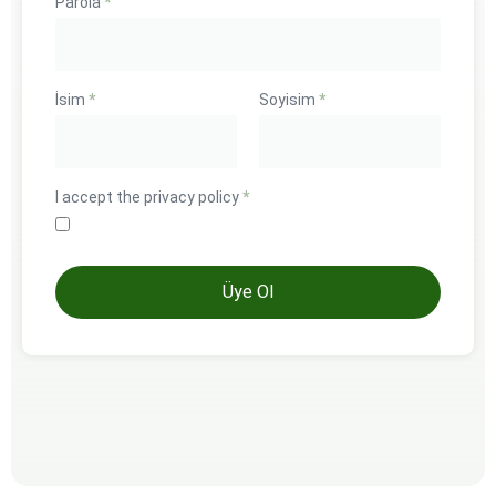
Parola
*
İsim
*
Soyisim
*
I accept the privacy policy
*
Üye Ol