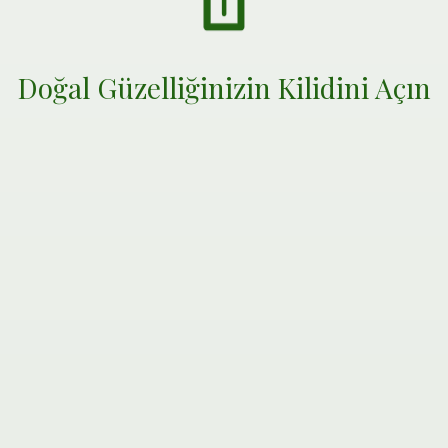
Doğal Güzelliğinizin Kilidini Açın