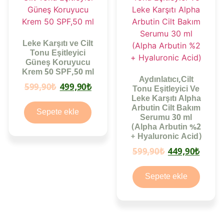
Leke Karşıtı ve Cilt
Tonu Eşitleyici
Güneş Koruyucu
Krem 50 SPF,50 ml
Aydınlatıcı,Cilt
Orijinal
Şu
599,90
₺
499,90
₺
Tonu Eşitleyici Ve
Leke Karşıtı Alpha
fiyat:
andaki
Arbutin Cilt Bakım
Sepete ekle
599,90₺.
fiyat:
Serumu 30 ml
499,90₺.
(Alpha Arbutin %2
+ Hyaluronic Acid)
Orijinal
Şu
599,90
₺
449,90
₺
fiyat:
anda
Sepete ekle
599,90₺.
fiyat
449,