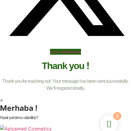
Icon-pinterest
Thank you !
Thank you for reaching out! Your message has been sent successfully.
We’ll respond shortly.
×
Merhaba !
0
Nasıl yardımcı olabiliriz?