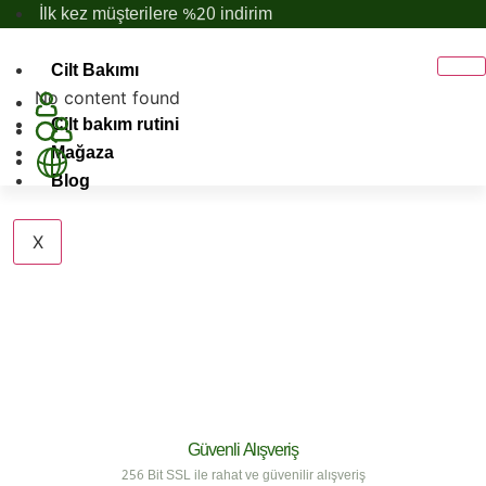
İçeriğe
İlk kez müşterilere %20 indirim
atla
Cilt Bakımı
No content found
Cilt bakım rutini
Mağaza
Blog
X
Güvenli Alışveriş
256 Bit SSL ile rahat ve güvenilir alışveriş