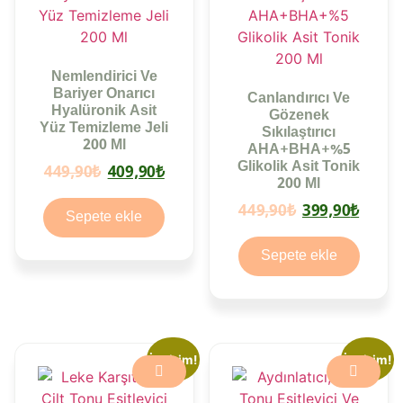
Nemlendirici Ve
Bariyer Onarıcı
Canlandırıcı Ve
Hyalüronik Asit
Gözenek
Yüz Temizleme Jeli
Sıkılaştırıcı
200 Ml
AHA+BHA+%5
Glikolik Asit Tonik
Orijinal
Şu
449,90
₺
409,90
₺
200 Ml
fiyat:
andaki
Orijinal
Şu
449,90
₺
399,90
₺
Sepete ekle
449,90₺.
fiyat:
fiyat:
anda
409,90₺.
Sepete ekle
449,90₺.
fiyat
399,
İndirim!
İndirim!