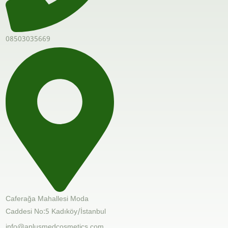
08503035669
Caferağa Mahallesi Moda
Caddesi No:5 Kadıköy/İstanbul
info@aplusmedcosmetics.com