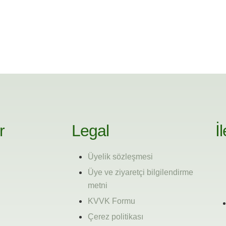
r
Legal
İ
Üyelik sözleşmesi
Üye ve ziyaretçi bilgilendirme
metni
KVVK Formu
Çerez politikası