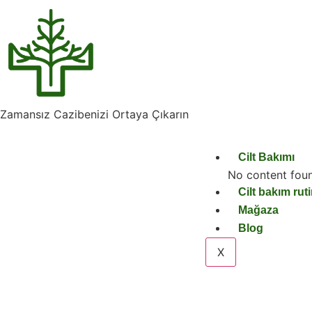
Zamansız Cazibenizi Ortaya Çıkarın
Cilt Bakımı
No content fou
Cilt bakım ruti
Mağaza
Blog
X